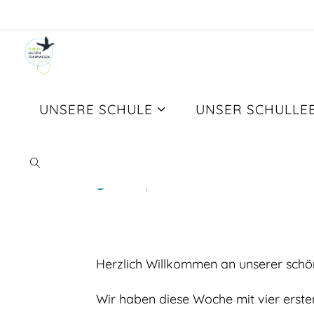
Skip
to
content
UNSERE SCHULE
UNSER SCHULLE
Herzlich Willk
10. September 2025
SEARCH
BITTE ERST DUPLIZIEREN
Herzlich Willkommen an unserer schö
Wir haben diese Woche mit vier erste