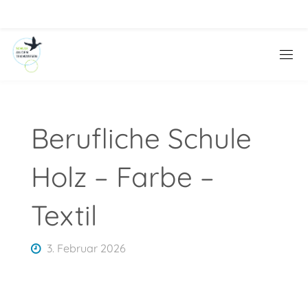
Skip
to
content
Berufliche Schule
Holz – Farbe –
Textil
3. Februar 2026
AUSFLUG IN DIE BERUFLICHE SCHULE HOLZ –